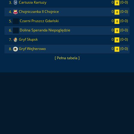
0
(0-0)
3.
Cartusia Kartuzy
0
0
(0-0)
4.
Chojniczanka II Chojnice
0
0
(0-0)
5.
Czarni Pruszcz Gdański
0
0
(0-0)
6.
Dolina Speranda Niepoględzie
0
0
(0-0)
7.
Gryf Słupsk
0
0
(0-0)
8.
Gryf Wejherowo
0
[ Pełna tabela ]