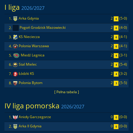
I liga
2026/2027
2
(5-0)
1.
Arka Gdynia
6
2
(4-0)
2.
Pogoń Grodzisk Mazowiecki
6
2
(4-1)
3.
KS Nieciecza
6
2
(4-1)
4.
Polonia Warszawa
6
2
(3-1)
5.
Miedź Legnica
4
2
(5-4)
6.
Stal Mielec
4
2
(3-2)
7.
Łódzki KS
4
2
(5-5)
8.
Polonia Bytom
3
[ Pełna tabela ]
IV liga pomorska
2026/2027
0
(0-0)
1.
Anioły Garczegorze
0
0
(0-0)
2.
Arka II Gdynia
0