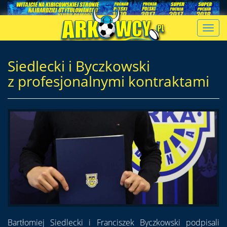
Toggl
navig
Siedlecki i Byczkowski
z profesjonalnymi kontraktami
Bartłomiej Siedlecki i Franciszek Byczkowski podpisali