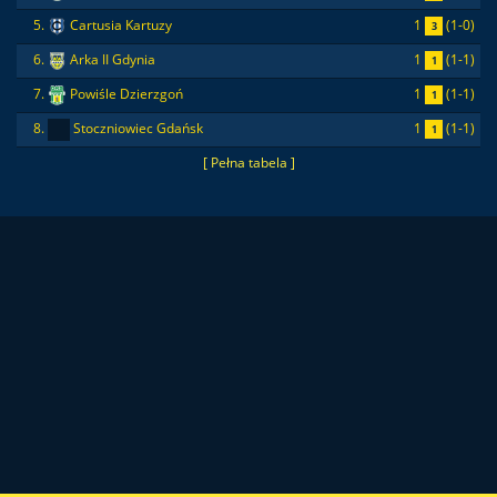
1
(1-0)
5.
Cartusia Kartuzy
3
1
(1-1)
6.
Arka II Gdynia
1
1
(1-1)
7.
Powiśle Dzierzgoń
1
1
(1-1)
8.
Stoczniowiec Gdańsk
1
[ Pełna tabela ]