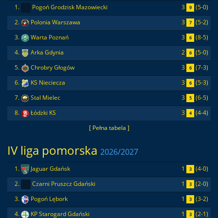
3
(5-0)
1.
Pogoń Grodzisk Mazowiecki
9
3
(5-2)
2.
Polonia Warszawa
7
3
(8-5)
3.
Warta Poznań
6
2
(5-0)
4.
Arka Gdynia
6
3
(7-3)
5.
Chrobry Głogów
6
3
(5-3)
6.
KS Nieciecza
6
3
(6-5)
7.
Stal Mielec
5
3
(4-4)
8.
Łódzki KS
4
[ Pełna tabela ]
IV liga pomorska
2026/2027
1
(4-0)
1.
Jaguar Gdańsk
3
1
(2-0)
2.
Czarni Pruszcz Gdański
3
1
(3-2)
3.
Pogoń Lębork
3
1
(2-1)
4.
KP Starogard Gdański
3