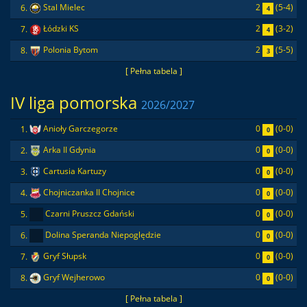
2
(5-4)
6.
Stal Mielec
4
2
(3-2)
7.
Łódzki KS
4
2
(5-5)
8.
Polonia Bytom
3
[ Pełna tabela ]
IV liga pomorska
2026/2027
0
(0-0)
1.
Anioły Garczegorze
0
0
(0-0)
2.
Arka II Gdynia
0
0
(0-0)
3.
Cartusia Kartuzy
0
0
(0-0)
4.
Chojniczanka II Chojnice
0
0
(0-0)
5.
Czarni Pruszcz Gdański
0
0
(0-0)
6.
Dolina Speranda Niepoględzie
0
0
(0-0)
7.
Gryf Słupsk
0
0
(0-0)
8.
Gryf Wejherowo
0
[ Pełna tabela ]