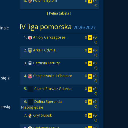
3
(7-
8.
Polonia Bytom
4
7)
[ Pełna tabela ]
IV liga pomorska
2026/2027
inale
0
(0-
1.
Anioły Garczegorze
0
0)
0
(0-
2.
Arka II Gdynia
0
0)
0
(0-
3.
Cartusia Kartuzy
0
0)
0
(0-
4.
Chojniczanka II Chojnice
0
się z
0)
0
(0-
5.
Czarni Pruszcz Gdański
0
0)
0
(0-
6.
Dolina Speranda
0
esovią
0)
Niepoględzie
0
(0-
7.
Gryf Słupsk
0
0)