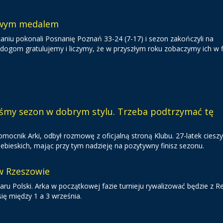
zowym medalem
aniu pokonali Posnanię Poznań 33-24 (7-17) i sezon zakończyli na
dogom gratulujemy i liczymy, że w przyszłym roku zobaczymy ich w f
iśmy sezon w dobrym stylu. Trzeba podtrzymać tę
cnik Arki, odbył rozmowę z oficjalną stroną Klubu. 27-latek cieszy 
bieskich, mając przy tym nadzieję na pozytywny finisz sezonu.
 w Rzeszowie
ru Polski. Arka w początkowej fazie turnieju rywalizować będzie z R
ię między 1 a 3 września.