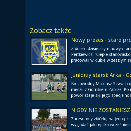
Zobacz także
Nowy prezes - stare p
Z dniem dzisiejszym nowym pre
Pertkiewicz. "Ciepłe stanowisko
pracowali w klubie w zeszłym s
Juniorzy starsi: Arka - G
Niezawodny Mateusz Szwoch ur
meczu z Górnikiem Zabrze. Po ra
powoli staje się jego specjalnoś
NIGDY NIE ZOSTANIESZ S
Zaczynamy zbiórkę na jedną z
wyglądać jak replika wcześniejs