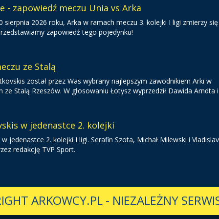
ie - zapowiedź meczu Unia vs Arka
sierpnia 2026 roku, Arka w ramach meczu 3. kolejki I ligi zmierzy się
 Przedstawiamy zapowiedź tego pojedynku!
eczu ze Stalą
 Gutkovskis został przez Was wybrany najlepszym zawodnikiem Arki w
 Stalą Rzeszów. W głosowaniu Łotysz wyprzedził Dawida Arndta i 
skis w jedenastce 2. kolejki
 w jedenastce 2. kolejki I ligi. Serafin Szota, Michał Milewski i Vladisla
rzez redakcję TVP Sport.
IGHT ARKOWCY.PL
-
NIEZALEŻNY SERWIS