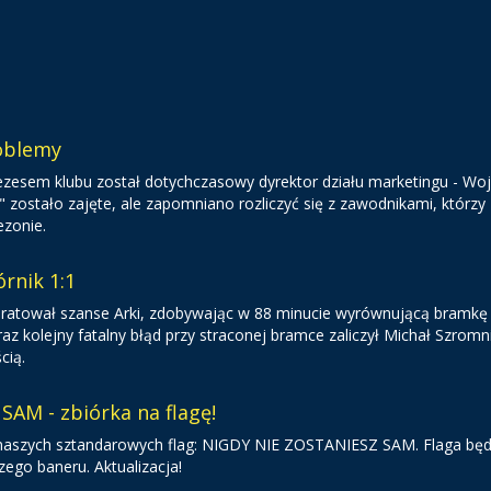
roblemy
zesem klubu został dotychczasowy dyrektor działu marketingu - Woj
" zostało zajęte, ale zapomniano rozliczyć się z zawodnikami, którzy
ezonie.
órnik 1:1
atował szanse Arki, zdobywając w 88 minucie wyrównującą bramkę
z kolejny fatalny błąd przy straconej bramce zaliczył Michał Szromn
cią.
AM - zbiórka na flagę!
 naszych sztandarowych flag: NIGDY NIE ZOSTANIESZ SAM. Flaga będ
zego baneru. Aktualizacja!