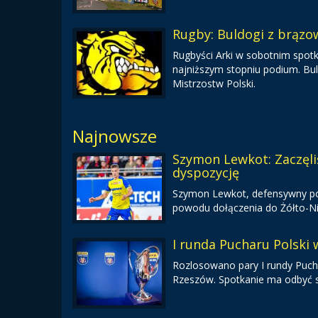
Rugby: Buldogi z brą
Rugbyści Arki w sobotnim spotk
najniższym stopniu podium. Bul
Mistrzostw Polski.
Najnowsze
Szymon Lewkot: Zaczęl
dyspozycję
Szymon Lewkot, defensywny pomo
powodu dołączenia do Żółto-Nie
I runda Pucharu Polski
Rozlosowano pary I rundy Pucha
Rzeszów. Spotkanie ma odbyć s