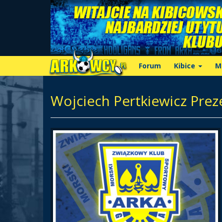
Forum
Kibice
M
Wojciech Pertkiewicz Prez