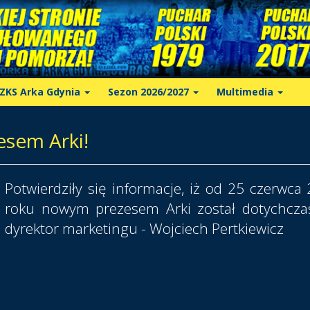
ZKS Arka Gdynia
Sezon 2026/2027
Multimedia
esem Arki!
Potwierdziły się informacje, iż od 25 czerwca
roku nowym prezesem Arki został dotychcz
dyrektor marketingu - Wojciech Pertkiewicz