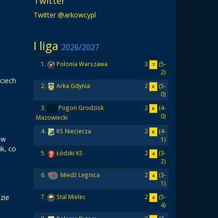
Twitter
Twitter @arkowcypl
I liga
2026/2027
3
(5-
1.
Polonia Warszawa
7
2)
ciech
2
(5-
2.
Arka Gdynia
6
0)
2
(4-
3.
Pogoń Grodzisk
6
0)
Mazowiecki
2
(4-
4.
KS Nieciecza
6
 w
1)
ik, co
2
(3-
5.
Łódzki KS
4
2)
2
(3-
6.
Miedź Legnica
4
1)
zie
2
(5-
7.
Stal Mielec
4
4)