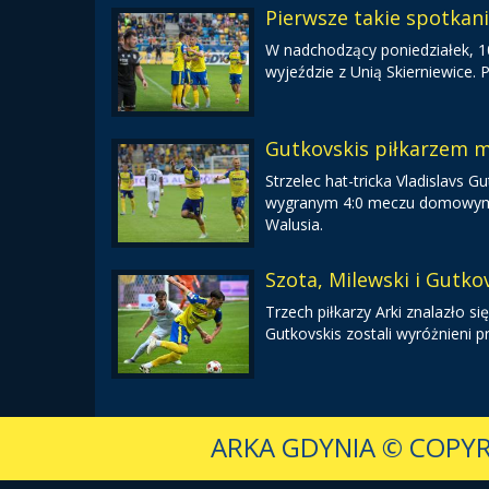
Pierwsze takie spotkan
W nadchodzący poniedziałek, 10 
wyjeździe z Unią Skierniewice.
Gutkovskis piłkarzem m
Strzelec hat-tricka Vladislavs
wygranym 4:0 meczu domowym ze
Walusia.
Szota, Milewski i Gutkov
Trzech piłkarzy Arki znalazło się
Gutkovskis zostali wyróżnieni p
ARKA GDYNIA
© COPYR