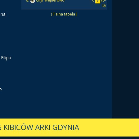
0
(0-
8.
Gryf Wejherowo
0
0)
 na
[ Pełna tabela ]
Filipa
vs
 KIBICÓW ARKI GDYNIA