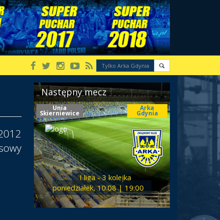
Następny mecz
Unia
Arka
Skierniewice
Gdynia
 2012
asowy
I liga - 3 kolejka
poniedziałek, 10.08 | 19:00