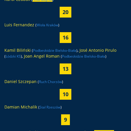
20
Luis Fernandez
(
Wisła Kraków
)
16
Kamil Biliński
,
José Antonio Pirulo
(
Podbeskidzie Bielsko-Biała
)
,
Joan Angel Roman
(
Łódzki KS
)
(
Podbeskidzie Bielsko-Biała
)
13
Daniel Szczepan
(
Ruch Chorzów
)
10
Damian Michalik
(
Stal Rzeszów
)
9