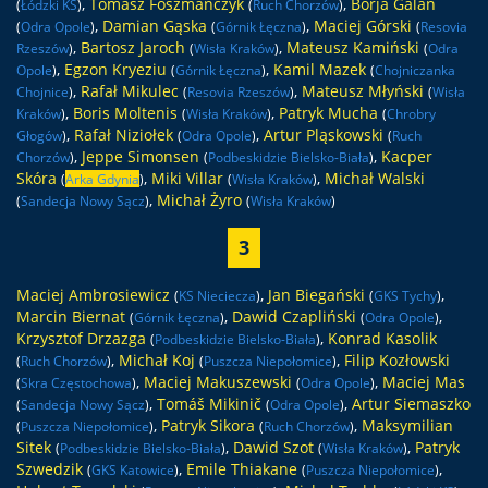
,
Tomasz Foszmańczyk
,
Borja Galán
(
Łódzki KS
)
(
Ruch Chorzów
)
,
Damian Gąska
,
Maciej Górski
(
Odra Opole
)
(
Górnik Łęczna
)
(
Resovia
,
Bartosz Jaroch
,
Mateusz Kamiński
Rzeszów
)
(
Wisła Kraków
)
(
Odra
,
Egzon Kryeziu
,
Kamil Mazek
Opole
)
(
Górnik Łęczna
)
(
Chojniczanka
,
Rafał Mikulec
,
Mateusz Młyński
Chojnice
)
(
Resovia Rzeszów
)
(
Wisła
,
Boris Moltenis
,
Patryk Mucha
Kraków
)
(
Wisła Kraków
)
(
Chrobry
,
Rafał Niziołek
,
Artur Pląskowski
Głogów
)
(
Odra Opole
)
(
Ruch
,
Jeppe Simonsen
,
Kacper
Chorzów
)
(
Podbeskidzie Bielsko-Biała
)
Skóra
,
Miki Villar
,
Michał Walski
(
Arka Gdynia
)
(
Wisła Kraków
)
,
Michał Żyro
(
Sandecja Nowy Sącz
)
(
Wisła Kraków
)
3
Maciej Ambrosiewicz
,
Jan Biegański
,
(
KS Nieciecza
)
(
GKS Tychy
)
Marcin Biernat
,
Dawid Czapliński
,
(
Górnik Łęczna
)
(
Odra Opole
)
Krzysztof Drzazga
,
Konrad Kasolik
(
Podbeskidzie Bielsko-Biała
)
,
Michał Koj
,
Filip Kozłowski
(
Ruch Chorzów
)
(
Puszcza Niepołomice
)
,
Maciej Makuszewski
,
Maciej Mas
(
Skra Częstochowa
)
(
Odra Opole
)
,
Tomáš Mikinič
,
Artur Siemaszko
(
Sandecja Nowy Sącz
)
(
Odra Opole
)
,
Patryk Sikora
,
Maksymilian
(
Puszcza Niepołomice
)
(
Ruch Chorzów
)
Sitek
,
Dawid Szot
,
Patryk
(
Podbeskidzie Bielsko-Biała
)
(
Wisła Kraków
)
Szwedzik
,
Emile Thiakane
,
(
GKS Katowice
)
(
Puszcza Niepołomice
)