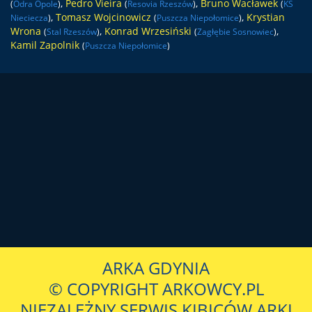
,
Pedro Vieira
,
Bruno Wacławek
(
Odra Opole
)
(
Resovia Rzeszów
)
(
KS
,
Tomasz Wojcinowicz
,
Krystian
Nieciecza
)
(
Puszcza Niepołomice
)
Wrona
,
Konrad Wrzesiński
,
(
Stal Rzeszów
)
(
Zagłębie Sosnowiec
)
Kamil Zapolnik
(
Puszcza Niepołomice
)
ARKA GDYNIA
© COPYRIGHT ARKOWCY.PL
NIEZALEŻNY SERWIS KIBICÓW ARKI