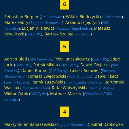
6
Sebastian Bergier
,
Wiktor Biedrzycki
,
(
GKS Katowice
)
(
KS Nieciecza
)
Marek Fabry
,
Arkadiusz Jędrych
(
Zagłębie Sosnowiec
)
(
GKS
,
Lucjan Klisiewicz
,
Mateusz
Katowice
)
(
Puszcza Niepołomice
)
Kowalczyk
,
Bartosz Szeliga
(
Łódzki KS
)
(
Łódzki KS
)
5
Adrian Błąd
,
Piotr Janczukowicz
,
Stipe
(
GKS Katowice
)
(
Łódzki KS
)
Jurić
,
Patryk Mikita
,
Dawid Olejarka
(
Łódzki KS
)
(
GKS Tychy
)
(
Stal
,
Daniel Rumin
,
Łukasz Sołowiej
Rzeszów
)
(
GKS Tychy
)
(
Puszcza
,
Tomasz Swędrowski
,
Dawid Tkacz
Niepołomice
)
(
Ruch Chorzów
)
,
Patryk Tuszyński
,
Bartłomiej
(
Górnik Łęczna
)
(
Chojniczanka Chojnice
)
Wasiluk
,
Rafał Wolsztyński
,
(
Resovia Rzeszów
)
(
Chrobry Głogów
)
Wiktor Żytek
,
Mateusz Marzec
(
GKS Tychy
)
(
Odra Opole
/
GKS
Katowice
)
4
Maksymilian Banaszewski
,
Kamil Dankowski
(
Zagłębie Sosnowiec
)