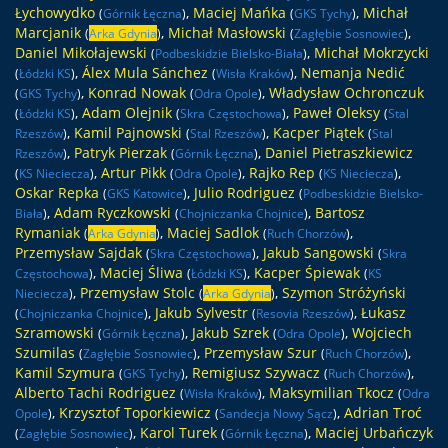
Łychowydko
,
Maciej Mańka
,
Michał
(
Górnik Łęczna
)
(
GKS Tychy
)
Marcjanik
,
Michał Masłowski
,
(
Arka Gdynia
)
(
Zagłębie Sosnowiec
)
Daniel Mikołajewski
,
Michał Mokrzycki
(
Podbeskidzie Bielsko-Biała
)
,
Álex Mula Sánchez
,
Nemanja Nedić
(
Łódzki KS
)
(
Wisła Kraków
)
,
Konrad Nowak
,
Władysław Ochronczuk
(
GKS Tychy
)
(
Odra Opole
)
,
Adam Olejnik
,
Paweł Oleksy
(
Łódzki KS
)
(
Skra Częstochowa
)
(
Stal
,
Kamil Pajnowski
,
Kacper Piątek
Rzeszów
)
(
Stal Rzeszów
)
(
Stal
,
Patryk Pierzak
,
Daniel Pietraszkiewicz
Rzeszów
)
(
Górnik Łęczna
)
,
Artur Pikk
,
Rajko Rep
,
(
KS Nieciecza
)
(
Odra Opole
)
(
KS Nieciecza
)
Oskar Repka
,
Julio Rodriguez
(
GKS Katowice
)
(
Podbeskidzie Bielsko-
,
Adam Ryczkowski
,
Bartosz
Biała
)
(
Chojniczanka Chojnice
)
Rymaniak
,
Maciej Sadlok
,
(
Arka Gdynia
)
(
Ruch Chorzów
)
Przemysław Sajdak
,
Jakub Sangowski
(
Skra Częstochowa
)
(
Skra
,
Maciej Śliwa
,
Kacper Śpiewak
Częstochowa
)
(
Łódzki KS
)
(
KS
,
Przemysław Stolc
,
Szymon Stróżyński
Nieciecza
)
(
Arka Gdynia
)
,
Jakub Sylvestr
,
Łukasz
(
Chojniczanka Chojnice
)
(
Resovia Rzeszów
)
Szramowski
,
Jakub Szrek
,
Wojciech
(
Górnik Łęczna
)
(
Odra Opole
)
Szumilas
,
Przemysław Szur
,
(
Zagłębie Sosnowiec
)
(
Ruch Chorzów
)
Kamil Szymura
,
Remigiusz Szywacz
,
(
GKS Tychy
)
(
Ruch Chorzów
)
Alberto Tachi Rodriguez
,
Maksymilian Tkocz
(
Wisła Kraków
)
(
Odra
,
Krzysztof Toporkiewicz
,
Adrian Troć
Opole
)
(
Sandecja Nowy Sącz
)
,
Karol Turek
,
Maciej Urbańczyk
(
Zagłębie Sosnowiec
)
(
Górnik Łęczna
)