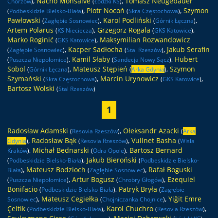
,
Nacho Monsalve
,
Tomasz Neugebauer
Chorzów
)
(
Łódzki KS
)
,
Piotr Nocoń
,
Szymon
(
Podbeskidzie Bielsko-Biała
)
(
Skra Częstochowa
)
Pawłowski
,
Karol Podliński
,
(
Zagłębie Sosnowiec
)
(
Górnik Łęczna
)
Artem Polarus
,
Grzegorz Rogala
,
(
KS Nieciecza
)
(
GKS Katowice
)
Marko Roginić
,
Maksymilian Rozwandowicz
(
GKS Katowice
)
,
Kacper Sadłocha
,
Jakub Serafin
(
Zagłębie Sosnowiec
)
(
Stal Rzeszów
)
,
Kamil Słaby
,
Hubert
(
Puszcza Niepołomice
)
(
Sandecja Nowy Sącz
)
Sobol
,
Mateusz Stępień
,
Szymon
(
Górnik Łęczna
)
(
Arka Gdynia
)
Szymański
,
Marcin Urynowicz
,
(
Skra Częstochowa
)
(
GKS Katowice
)
Bartosz Wolski
(
Stal Rzeszów
)
1
Radosław Adamski
,
Ołeksandr Azacki
(
Resovia Rzeszów
)
(
Arka
,
Radosław Bąk
,
Vullnet Basha
Gdynia
)
(
Resovia Rzeszów
)
(
Wisła
,
Michał Bednarski
,
Bartosz Bernard
Kraków
)
(
Odra Opole
)
,
Jakub Bieroński
(
Podbeskidzie Bielsko-Biała
)
(
Podbeskidzie Bielsko-
,
Mateusz Bodzioch
,
Rafał Boguski
Biała
)
(
Zagłębie Sosnowiec
)
,
Artur Bogusz
,
Ezequiel
(
Puszcza Niepołomice
)
(
Chrobry Głogów
)
Bonifacio
,
Patryk Bryła
(
Podbeskidzie Bielsko-Biała
)
(
Zagłębie
,
Mateusz Cegiełka
,
Yiğit Emre
Sosnowiec
)
(
Chojniczanka Chojnice
)
Çeltik
,
Karol Chuchro
,
(
Podbeskidzie Bielsko-Biała
)
(
Resovia Rzeszów
)