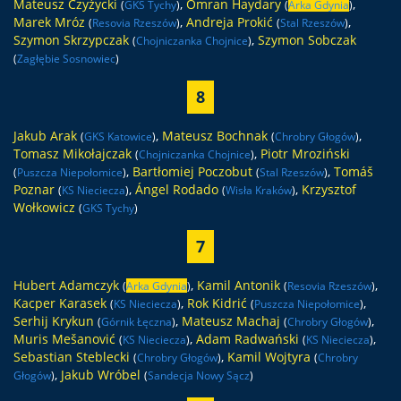
Mateusz Czyżycki
,
Omran Haydary
,
(
GKS Tychy
)
(
Arka Gdynia
)
Marek Mróz
,
Andreja Prokić
,
(
Resovia Rzeszów
)
(
Stal Rzeszów
)
Szymon Skrzypczak
,
Szymon Sobczak
(
Chojniczanka Chojnice
)
(
Zagłębie Sosnowiec
)
8
Jakub Arak
,
Mateusz Bochnak
,
(
GKS Katowice
)
(
Chrobry Głogów
)
Tomasz Mikołajczak
,
Piotr Mroziński
(
Chojniczanka Chojnice
)
,
Bartłomiej Poczobut
,
Tomáš
(
Puszcza Niepołomice
)
(
Stal Rzeszów
)
Poznar
,
Ángel Rodado
,
Krzysztof
(
KS Nieciecza
)
(
Wisła Kraków
)
Wołkowicz
(
GKS Tychy
)
7
Hubert Adamczyk
,
Kamil Antonik
,
(
Arka Gdynia
)
(
Resovia Rzeszów
)
Kacper Karasek
,
Rok Kidrić
,
(
KS Nieciecza
)
(
Puszcza Niepołomice
)
Serhij Krykun
,
Mateusz Machaj
,
(
Górnik Łęczna
)
(
Chrobry Głogów
)
Muris Mešanović
,
Adam Radwański
,
(
KS Nieciecza
)
(
KS Nieciecza
)
Sebastian Steblecki
,
Kamil Wojtyra
(
Chrobry Głogów
)
(
Chrobry
,
Jakub Wróbel
Głogów
)
(
Sandecja Nowy Sącz
)