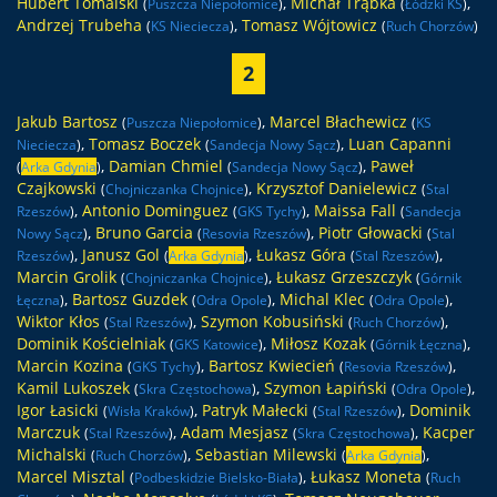
Hubert Tomalski
,
Michał Trąbka
,
(
Puszcza Niepołomice
)
(
Łódzki KS
)
Andrzej Trubeha
,
Tomasz Wójtowicz
(
KS Nieciecza
)
(
Ruch Chorzów
)
2
Jakub Bartosz
,
Marcel Błachewicz
(
Puszcza Niepołomice
)
(
KS
,
Tomasz Boczek
,
Luan Capanni
Nieciecza
)
(
Sandecja Nowy Sącz
)
,
Damian Chmiel
,
Paweł
(
Arka Gdynia
)
(
Sandecja Nowy Sącz
)
Czajkowski
,
Krzysztof Danielewicz
(
Chojniczanka Chojnice
)
(
Stal
,
Antonio Dominguez
,
Maissa Fall
Rzeszów
)
(
GKS Tychy
)
(
Sandecja
,
Bruno Garcia
,
Piotr Głowacki
Nowy Sącz
)
(
Resovia Rzeszów
)
(
Stal
,
Janusz Gol
,
Łukasz Góra
,
Rzeszów
)
(
Arka Gdynia
)
(
Stal Rzeszów
)
Marcin Grolik
,
Łukasz Grzeszczyk
(
Chojniczanka Chojnice
)
(
Górnik
,
Bartosz Guzdek
,
Michal Klec
,
Łęczna
)
(
Odra Opole
)
(
Odra Opole
)
Wiktor Kłos
,
Szymon Kobusiński
,
(
Stal Rzeszów
)
(
Ruch Chorzów
)
Dominik Kościelniak
,
Miłosz Kozak
,
(
GKS Katowice
)
(
Górnik Łęczna
)
Marcin Kozina
,
Bartosz Kwiecień
,
(
GKS Tychy
)
(
Resovia Rzeszów
)
Kamil Lukoszek
,
Szymon Łapiński
,
(
Skra Częstochowa
)
(
Odra Opole
)
Igor Łasicki
,
Patryk Małecki
,
Dominik
(
Wisła Kraków
)
(
Stal Rzeszów
)
Marczuk
,
Adam Mesjasz
,
Kacper
(
Stal Rzeszów
)
(
Skra Częstochowa
)
Michalski
,
Sebastian Milewski
,
(
Ruch Chorzów
)
(
Arka Gdynia
)
Marcel Misztal
,
Łukasz Moneta
(
Podbeskidzie Bielsko-Biała
)
(
Ruch