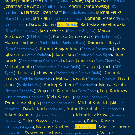
Souleymane Cisse
,
Maciej Dąbrowski
,
(
Górnik Łęczna
)
(
Łódzki KS
)
Jonathan de Amo
,
Andrij Dombrowśkyj
(
Górnik Łęczna
)
(
KS
,
Bartosz Eizenchart
,
Michał Feliks
Nieciecza
)
(
Resovia Rzeszów
)
,
Jan Flak
,
Dominik Frelek
(
Ruch Chorzów
)
(
Skra Częstochowa
)
(
Puszcza
,
Dawid Gojny
,
Radosław Gołębiowski
Niepołomice
)
(
Arka Gdynia
)
,
Jakub Górski
,
Marcin
(
Skra Częstochowa
)
(
Chrobry Głogów
)
Grabowski
,
Konrad Gruszkowski
,
(
KS Nieciecza
)
(
Wisła Kraków
)
Florian Hartherz
,
Damian Hilbrycht
(
Podbeskidzie Bielsko-Biała
)
,
Ruben Hoogenhout
,
James
(
Skra Częstochowa
)
(
Resovia Rzeszów
)
Igbekeme
,
Jakub Iskra
,
Robert
(
Wisła Kraków
)
(
Sandecja Nowy Sącz
)
Janicki
,
Łukasz Janoszka
,
(
Chojniczanka Chojnice
)
(
Ruch Chorzów
)
Michał Janota
,
Gracjan Jaroch
(
Podbeskidzie Bielsko-Biała
)
(
GKS
,
Tomasz Jodłowiec
,
Dominik
Tychy
)
(
Podbeskidzie Bielsko-Biała
)
Jończy
,
Miłosz Jóźwiak
,
David
(
Zagłębie Sosnowiec
)
(
Chrobry Głogów
)
Junca
,
Andrej Kadlec
,
Miłosz Kałahur
(
Wisła Kraków
)
(
KS Nieciecza
)
,
Wojciech Kamiński
,
Filip Karbowy
(
Resovia Rzeszów
)
(
Odra Opole
)
,
Meik Karwot
,
(
Chojniczanka Chojnice
)
(
Zagłębie Sosnowiec
)
Tymoteusz Klupś
,
Michał Kołodziejski
(
Zagłębie Sosnowiec
)
(
GKS
,
Dawid Kort
,
Antoni Kozubal
,
Katowice
)
(
Łódzki KS
)
(
GKS Katowice
)
Adam Kramarz
,
Klaudiusz Krasa
(
Puszcza Niepołomice
)
(
Resovia
,
Oskar Krzyżak
,
Patryk Kusztal
Rzeszów
)
(
Skra Częstochowa
)
,
Mateusz Kuzimski
,
Mieszko Lorenc
(
Chrobry Głogów
)
(
Arka Gdynia
)
,
Sylwester Lusiusz
,
Wiktor
(
Łódzki KS
)
(
Sandecja Nowy Sącz
)