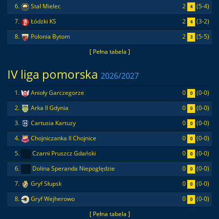
2
(5-4)
6.
Stal Mielec
4
2
(3-2)
7.
Łódzki KS
4
2
(5-5)
8.
Polonia Bytom
3
[ Pełna tabela ]
IV liga pomorska
2026/2027
0
(0-0)
1.
Anioły Garczegorze
0
0
(0-0)
2.
Arka II Gdynia
0
0
(0-0)
3.
Cartusia Kartuzy
0
0
(0-0)
4.
Chojniczanka II Chojnice
0
0
(0-0)
5.
Czarni Pruszcz Gdański
0
0
(0-0)
6.
Dolina Speranda Niepoględzie
0
0
(0-0)
7.
Gryf Słupsk
0
0
(0-0)
8.
Gryf Wejherowo
0
[ Pełna tabela ]