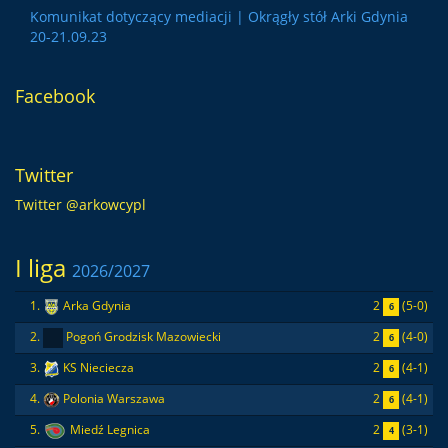
Komunikat dotyczący mediacji | Okrągły stół Arki Gdynia
20-21.09.23
Facebook
Twitter
Twitter @arkowcypl
I liga
2026/2027
2
(5-0)
1.
Arka Gdynia
6
2
(4-0)
2.
Pogoń Grodzisk Mazowiecki
6
2
(4-1)
3.
KS Nieciecza
6
2
(4-1)
4.
Polonia Warszawa
6
2
(3-1)
5.
Miedź Legnica
4