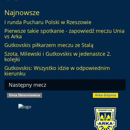
Najnowsze
I runda Pucharu Polski w Rzeszowie
Pierwsze takie spotkanie - zapowiedź meczu Unia
vs Arka
Gutkovskis piłkarzem meczu ze Stalą
Szota, Milewski i Gutkovskis w jedenastce 2.
kolejki
Gutkovskis: Wszystko idzie w odpowiednim
kierunku
Następny mecz
Unia Skierniewice
Arka Gdynia