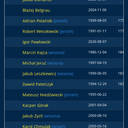
Błażej Belgrau
2004-11-06
Adrian Polański
(jesień)
1999-08-05
175 c
Robert Wesołowski
(jesień)
1991-01-11
177 c
Igor Pawłowski
2026-08-07
Marcin Kajca
(wiosna)
1986-12-04
184 c
Michal Jeruć
(wiosna)
1997-04-19
Jakub Leszkiewicz
(wiosna)
1999-06-05
183 c
Dawid Patelczyk
1994-12-29
183 c
Mateusz Niedźwiecki
(jesień)
1995-06-22
Kacper Górak
2001-04-04
Jakub Zych
(wiosna)
2000-08-10
Karol Chmulak
(jesień)
2000-05-16