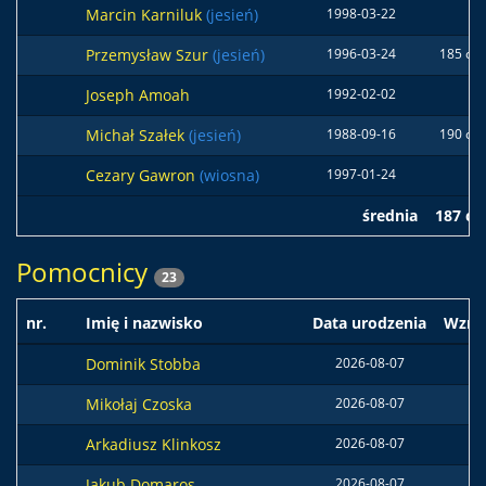
Marcin Karniluk
(jesień)
1998-03-22
Przemysław Szur
(jesień)
1996-03-24
185 cm
Joseph Amoah
1992-02-02
Michał Szałek
(jesień)
1988-09-16
190 cm
Cezary Gawron
(wiosna)
1997-01-24
średnia
187 c
Pomocnicy
23
nr.
Imię i nazwisko
Data urodzenia
Wzro
Dominik Stobba
2026-08-07
Mikołaj Czoska
2026-08-07
Arkadiusz Klinkosz
2026-08-07
Jakub Domaros
2026-08-07