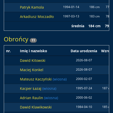
Patryk Kamola
1994-01-14
186 cm
77 k
Arkadiusz Moczadło
1997-03-13
183 cm
78 k
średnia
184 cm
79 k
Obrońcy
11
nr.
Imię i nazwisko
Data urodzenia
Wzros
Dawid Kitowski
2026-08-07
Maciej Konkel
2026-08-07
Mateusz Kaczyński
(wiosna)
2000-02-07
Kacper Łazaj
(wiosna)
1995-07-24
187 cm
Adrian Raulin
(wiosna)
2000-06-02
Dawid Klawikowski
1984-04-10
185 cm