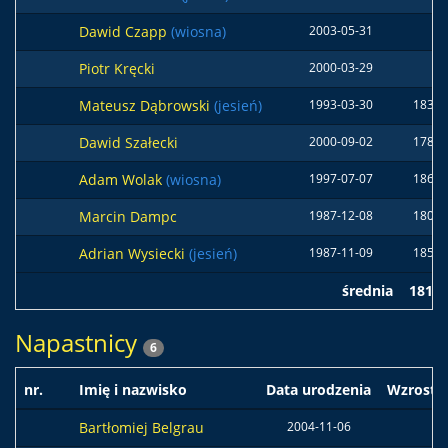
Dawid Czapp
(wiosna)
2003-05-31
Piotr Kręcki
2000-03-29
Mateusz Dąbrowski
(jesień)
1993-03-30
183 c
Dawid Szałecki
2000-09-02
178 c
Adam Wolak
(wiosna)
1997-07-07
186 c
Marcin Dampc
1987-12-08
180 c
Adrian Wysiecki
(jesień)
1987-11-09
185 c
średnia
181 
Napastnicy
6
nr.
Imię i nazwisko
Data urodzenia
Wzrost
Bartłomiej Belgrau
2004-11-06