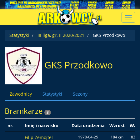
Toggl
navig
Statystyki
III liga, gr. II 2020/2021
GKS Przodkowo
GKS Przodkowo
Zawodnicy
Statystyki
Sezony
Bramkarze
3
nr.
Imię i nazwisko
Data urodzenia
Wzrost
Wag
Filip Żemojtel
1978-04-25
184 cm
83 k