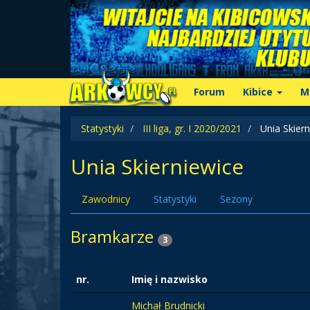
Forum
Kibice
M
Statystyki
III liga, gr. I 2020/2021
Unia Skiern
Unia Skierniewice
Zawodnicy
Statystyki
Sezony
Bramkarze
3
nr.
Imię i nazwisko
Michał Brudnicki