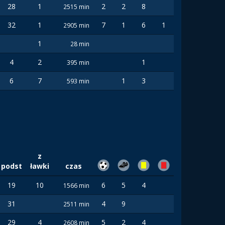
28
1
2
2
8
2515 min
32
1
7
1
6
1
2905 min
1
28 min
4
2
1
395 min
6
7
1
3
593 min
z
podst
ławki
czas
19
10
6
5
4
1566 min
31
4
9
2511 min
29
4
5
2
4
2608 min