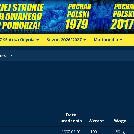
ZKS Arka Gdynia
Sezon 2026/2027
Multimedia
iewice
Data
urodzenia
Wzrost
Waga
1997-02-03
190 cm
80 kg