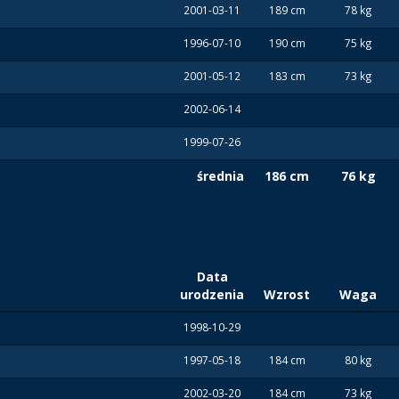
2001-03-11
189 cm
78 kg
1996-07-10
190 cm
75 kg
2001-05-12
183 cm
73 kg
2002-06-14
1999-07-26
średnia
186 cm
76 kg
Data
urodzenia
Wzrost
Waga
1998-10-29
1997-05-18
184 cm
80 kg
2002-03-20
184 cm
73 kg