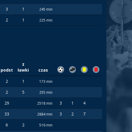
3
1
245 min
2
1
225 min
z
podst
ławki
czas
2
1
173 min
2
5
255 min
29
3
1
4
2518 min
33
3
2
7
2884 min
6
2
516 min