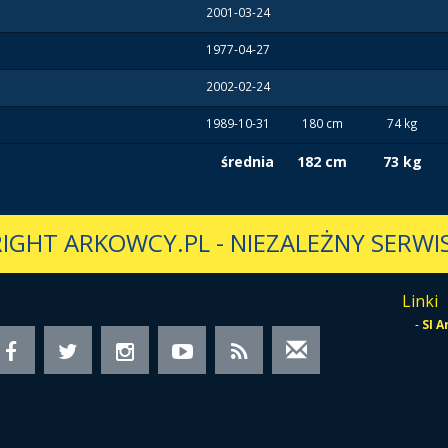
2001-03-24
1977-04-27
2002-02-24
1989-10-31
180 cm
74 kg
średnia
182 cm
73 kg
IGHT ARKOWCY.PL
-
NIEZALEŻNY SERWIS
Linki
-
SI 