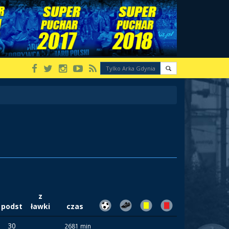
z
podst
ławki
czas
30
2681 min