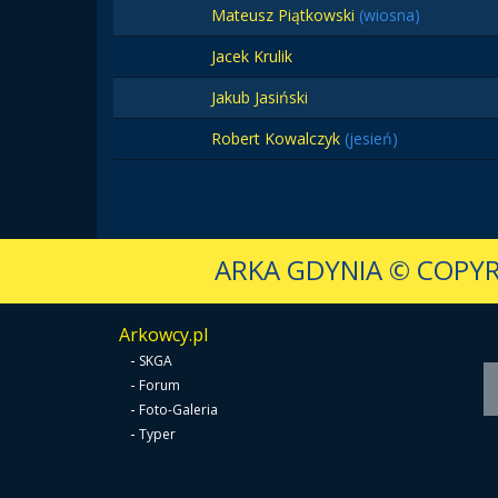
Mateusz Piątkowski
(wiosna)
Jacek Krulik
Jakub Jasiński
Robert Kowalczyk
(jesień)
ARKA GDYNIA
© COPYR
Arkowcy.pl
-
SKGA
-
Forum
-
Foto-Galeria
-
Typer