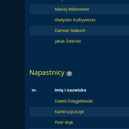
Maciej Wilanowski
Vladyslav Kudryavtsev
Damian Makuch
Jakub Zieliński
Napastnicy
7
nr.
Imię i nazwisko
Dawid Dzięgielewski
Kamil Łojszczyk
Piotr Kłąb