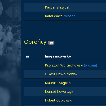
Kacper Skrzypek
Rafał Wach
(wiosna)
Obrońcy
10
nr.
Imię i nazwisko
Krzysztof Wojciechowski
(wiosna)
Łukasz Uthke-Nowak
Mateusz Stępień
Konrad Kowalczyk
Hubert Gutkowski