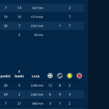
7
14
2
823 min
16
10
7
1574 min
26
7
1
7
2322 min
3
36 min
z
podst
ławki
czas
26
3
12
8
2
2288 min
29
2
6
9
4
2482 min
7
21
3
1
2
886 min