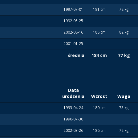
1997-07-01
181 cm
72 kg
1992-05-25
2002-08-16
188 cm
82 kg
2001-01-25
średnia
184 cm
77 kg
Data
urodzenia
Wzrost
Waga
1993-04-24
180 cm
73 kg
1990-07-30
2002-03-26
186 cm
72 kg