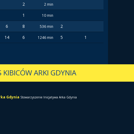
2
2 min
1
10 min
6
8
2
536 min
14
6
5
1
1246 min
 KIBICÓW ARKI GDYNIA
Arka Gdynia
Stowarzyszenie Inicjatywa Arka Gdynia